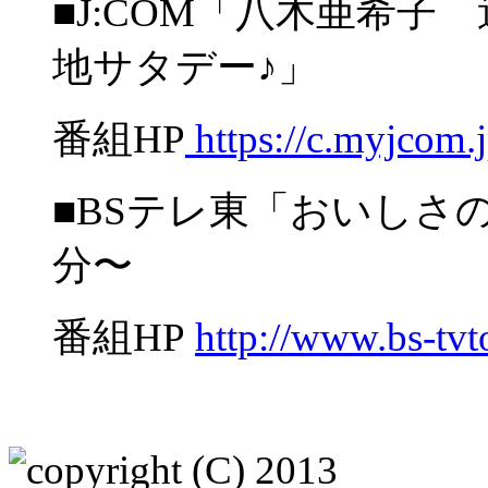
■J:COM「八木亜希
地サタデー♪」
番組HP
https://c.myjcom.jp
■BSテレ東「おいしさ
分〜
番組HP
http://www.bs-tvt